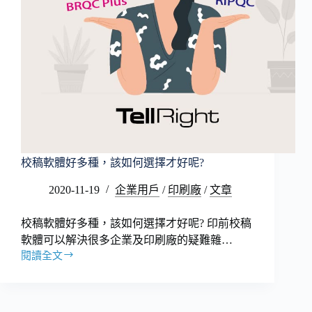
計
印
象
雜
誌
No.111
報
導
校稿軟體好多種，該如何選擇才好呢?
2020-11-19
企業用戶
/
印刷廠
/
文章
校稿軟體好多種，該如何選擇才好呢? 印前校稿
軟體可以解決很多企業及印刷廠的疑難雜…
閱讀全文
校
稿
軟
體