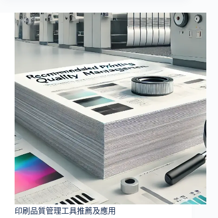
是
印
刷
校
稿
軟
體？
為
何
印
刷
廠
與
企
業
都
需
要
它？
印刷品質管理工具推薦及應用