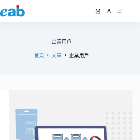
跳
至
購
主
物
要
車
內
容
企業用戶
首頁
文章
企業用戶