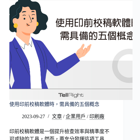
查
解
決
方
案
的
區
別
使用印前校稿軟體時，需具備的五個概念
2023-09-27
文章
/
企業用戶
/
印刷廠
印前校稿軟體是一個提升檢查效率與精準度不
可或缺的工具，然而，要充分發揮這項工具…