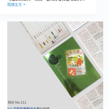
閱讀全文
使
用
印
前
校
稿
軟
體
時，
需
具
備
的
五
個
概
念